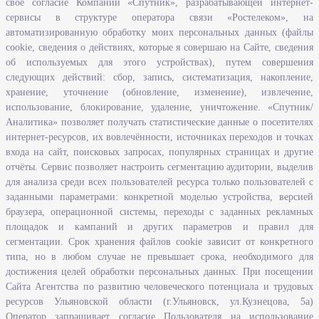
свое согласие Компании «Спутник», разрабатывающей интернет-
О ведомстве
сервисы в структуре оператора связи «Ростелеком», на
автоматизированную обработку моих персональных данных (файлы
Исполнение бюджетных средств
cookie, сведения о действиях, которые я совершаю на Сайте, сведения
Человеческий потенциал
об используемых для этого устройствах), путем совершения
следующих действий: сбор, запись, систематизация, накопление,
Информационная безопасность
хранение, уточнение (обновление, изменение), извлечение,
Перечень нормативно - правовых актов, определяющих полномочия,
использование, блокирование, удаление, уничтожение. «Спутник/
задачи и функции Агентства по развитию человеческого потенциала
Аналитика» позволяет получать статистические данные о посетителях
и трудовых ресурсов Ульяновской области
интернет-ресурсов, их вовлечённости, источниках переходов и точках
Развитие правовой грамотности и правосознания граждан в
входа на сайт, поисковых запросах, популярных страницах и другие
Ульяновской области
отчёты. Сервис позволяет настроить сегментацию аудитории, выделив
для анализа среди всех пользователей ресурса только пользователей с
заданными параметрами: конкретной моделью устройства, версией
Информация
браузера, операционной системы, переходы с заданных рекламных
площадок и кампаний и других параметров и правил для
Законодательство
сегментации. Срок хранения файлов cookie зависит от конкретного
Льготы организациям и индивидуальным предпринимателям
типа, но в любом случае не превышает срока, необходимого для
Иностранная рабочая сила
достижения целей обработки персональных данных. При посещении
Сайта Агентства по развитию человеческого потенциала и трудовых
Информация об отдельных видах деятельности
ресурсов Ульяновской области (г.Ульяновск, ул.Кузнецова, 5а)
Подпрограмма «Оказание содействия добровольному переселению в
Оператор запрашивает согласие Пользователя на использование