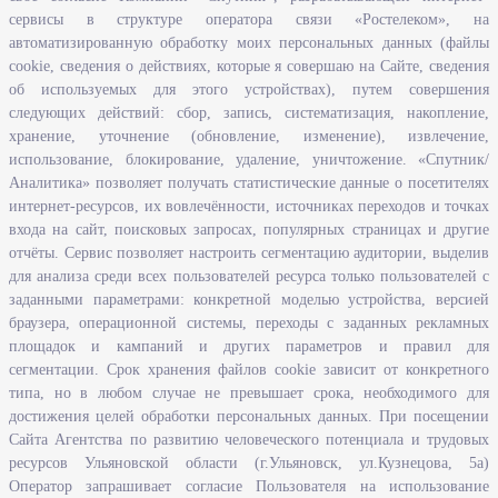
О ведомстве
сервисы в структуре оператора связи «Ростелеком», на
автоматизированную обработку моих персональных данных (файлы
Исполнение бюджетных средств
cookie, сведения о действиях, которые я совершаю на Сайте, сведения
Человеческий потенциал
об используемых для этого устройствах), путем совершения
следующих действий: сбор, запись, систематизация, накопление,
Информационная безопасность
хранение, уточнение (обновление, изменение), извлечение,
Перечень нормативно - правовых актов, определяющих полномочия,
использование, блокирование, удаление, уничтожение. «Спутник/
задачи и функции Агентства по развитию человеческого потенциала
Аналитика» позволяет получать статистические данные о посетителях
и трудовых ресурсов Ульяновской области
интернет-ресурсов, их вовлечённости, источниках переходов и точках
Развитие правовой грамотности и правосознания граждан в
входа на сайт, поисковых запросах, популярных страницах и другие
Ульяновской области
отчёты. Сервис позволяет настроить сегментацию аудитории, выделив
для анализа среди всех пользователей ресурса только пользователей с
заданными параметрами: конкретной моделью устройства, версией
Информация
браузера, операционной системы, переходы с заданных рекламных
площадок и кампаний и других параметров и правил для
Законодательство
сегментации. Срок хранения файлов cookie зависит от конкретного
Льготы организациям и индивидуальным предпринимателям
типа, но в любом случае не превышает срока, необходимого для
Иностранная рабочая сила
достижения целей обработки персональных данных. При посещении
Сайта Агентства по развитию человеческого потенциала и трудовых
Информация об отдельных видах деятельности
ресурсов Ульяновской области (г.Ульяновск, ул.Кузнецова, 5а)
Подпрограмма «Оказание содействия добровольному переселению в
Оператор запрашивает согласие Пользователя на использование