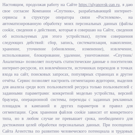
Настоящим, продолжая работу на Сайте
https://ulyanovsk-zan.ru
, я даю
свое согласие Компании «Спутник», разрабатывающей интернет-
О ведомстве
сервисы в структуре оператора связи «Ростелеком», на
автоматизированную обработку моих персональных данных (файлы
Исполнение бюджетных средств
cookie, сведения о действиях, которые я совершаю на Сайте, сведения
Человеческий потенциал
об используемых для этого устройствах), путем совершения
следующих действий: сбор, запись, систематизация, накопление,
Информационная безопасность
хранение, уточнение (обновление, изменение), извлечение,
Перечень нормативно - правовых актов, определяющих полномочия,
использование, блокирование, удаление, уничтожение. «Спутник/
задачи и функции Агентства по развитию человеческого потенциала
Аналитика» позволяет получать статистические данные о посетителях
и трудовых ресурсов Ульяновской области
интернет-ресурсов, их вовлечённости, источниках переходов и точках
Развитие правовой грамотности и правосознания граждан в
входа на сайт, поисковых запросах, популярных страницах и другие
Ульяновской области
отчёты. Сервис позволяет настроить сегментацию аудитории, выделив
для анализа среди всех пользователей ресурса только пользователей с
заданными параметрами: конкретной моделью устройства, версией
Информация
браузера, операционной системы, переходы с заданных рекламных
площадок и кампаний и других параметров и правил для
Законодательство
сегментации. Срок хранения файлов cookie зависит от конкретного
Льготы организациям и индивидуальным предпринимателям
типа, но в любом случае не превышает срока, необходимого для
Иностранная рабочая сила
достижения целей обработки персональных данных. При посещении
Сайта Агентства по развитию человеческого потенциала и трудовых
Информация об отдельных видах деятельности