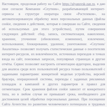
Настоящим, продолжая работу на Сайте
https://ulyanovsk-zan.ru
, я даю
свое согласие Компании «Спутник», разрабатывающей интернет-
О ведомстве
сервисы в структуре оператора связи «Ростелеком», на
автоматизированную обработку моих персональных данных (файлы
Исполнение бюджетных средств
cookie, сведения о действиях, которые я совершаю на Сайте, сведения
Человеческий потенциал
об используемых для этого устройствах), путем совершения
следующих действий: сбор, запись, систематизация, накопление,
Информационная безопасность
хранение, уточнение (обновление, изменение), извлечение,
Перечень нормативно - правовых актов, определяющих полномочия,
использование, блокирование, удаление, уничтожение. «Спутник/
задачи и функции Агентства по развитию человеческого потенциала
Аналитика» позволяет получать статистические данные о посетителях
и трудовых ресурсов Ульяновской области
интернет-ресурсов, их вовлечённости, источниках переходов и точках
Развитие правовой грамотности и правосознания граждан в
входа на сайт, поисковых запросах, популярных страницах и другие
Ульяновской области
отчёты. Сервис позволяет настроить сегментацию аудитории, выделив
для анализа среди всех пользователей ресурса только пользователей с
заданными параметрами: конкретной моделью устройства, версией
Информация
браузера, операционной системы, переходы с заданных рекламных
площадок и кампаний и других параметров и правил для
Законодательство
сегментации. Срок хранения файлов cookie зависит от конкретного
Льготы организациям и индивидуальным предпринимателям
типа, но в любом случае не превышает срока, необходимого для
Иностранная рабочая сила
достижения целей обработки персональных данных. При посещении
Сайта Агентства по развитию человеческого потенциала и трудовых
Информация об отдельных видах деятельности