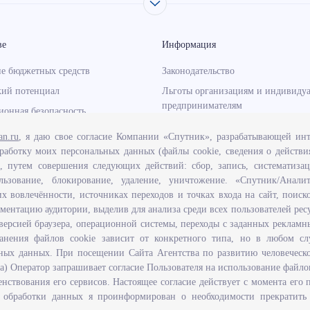
ве
Информация
е бюджетных средств
Законодательство
кий потенциал
Льготы организациям и индивиду
предпринимателям
онная безопасность
Иностранная рабочая сила
нормативно - правовых актов,
an.ru
, я даю свое согласие Компании «Спутник», разрабатывающей инт
щих полномочия, задачи и
Информация об отдельных видах
работку моих персональных данных (файлы cookie, сведения о действи
гентства по развитию
деятельности
), путем совершения следующих действий: сбор, запись, систематизац
ого потенциала и трудовых
льзование, блокирование, удаление, уничтожение. «Спутник/Анали
Подпрограмма «Оказание содейст
льяновской области
их вовлечённости, источниках переходов и точках входа на сайт, поис
добровольному переселению в Уль
гментацию аудитории, выделив для анализа среди всех пользователей ресу
правовой грамотности и
область соотечественников, прож
версией браузера, операционной системы, переходы с заданных реклам
ания граждан в Ульяновской
рубежом»
анения файлов cookie зависит от конкретного типа, но в любом сл
Рейтинг востребованных професс
ных данных. При посещении Сайта Агентства по развитию человеческ
Открытые данные
 5а) Оператор запрашивает согласие Пользователя на использование файло
нствования его сервисов. Настоящее согласие действует с момента его 
от обработки данных я проинформирован о необходимости прекратить