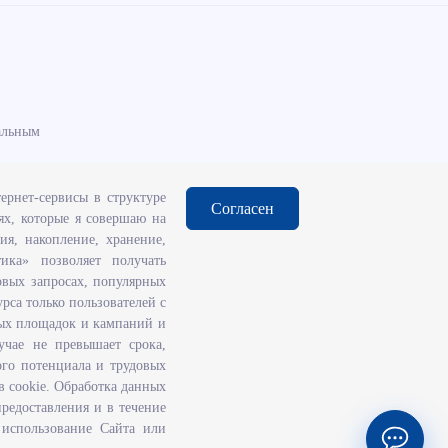
альным
ернет-сервисы в структуре
Согласен
ях, которые я совершаю на
ия, накопление, хранение,
тика» позволяет получать
вия
ковых запросах, популярных
яновскую
рса только пользователей с
ивающих за
ных площадок и кампаний и
учае не превышает срока,
ий
ого потенциала и трудовых
в cookie. Обработка данных
предоставления и в течение
 использование Сайта или
© ООО
«НПК Катарсис»
2000-2026