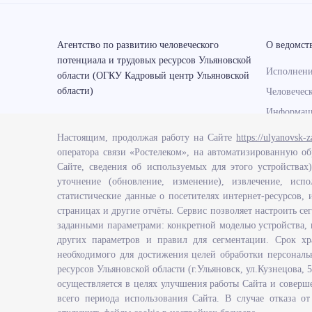
Агентство по развитию человеческого
О ведомст
потенциала и трудовых ресурсов Ульяновской
Исполнени
области (ОГКУ Кадровый центр Ульяновской
области)
Человечес
Информаци
Перечень 
Настоящим, продолжая работу на Сайте
https://ulyanovsk-z
определяю
оператора связи «Ростелеком», на автоматизированную об
функции А
Сайте, сведения об используемых для этого устройствах
человеческ
Мобильные приложения
уточнение (обновление, изменение), извлечение, испо
ресурсов У
статистические данные о посетителях интернет-ресурсов, 
страницах и другие отчёты. Сервис позволяет настроить се
Развитие 
заданными параметрами: конкретной моделью устройства, 
правосозн
других параметров и правил для сегментации. Срок хр
области
необходимого для достижения целей обработки персональ
ресурсов Ульяновской области (г.Ульяновск, ул.Кузнецова,
осуществляется в целях улучшения работы Сайта и соверше
всего периода использования Сайта. В случае отказа 