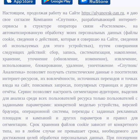
Настоящим, продолжая работу на Сайте
https://ulyanovsk-zan.ru
, я даю
свое согласие Компании «Спутник», разрабатывающей интернет-
О ведомстве
сервисы в структуре оператора связи «Ростелеком», на
автоматизированную обработку моих персональных данных (файлы
Исполнение бюджетных средств
cookie, сведения о действиях, которые я совершаю на Сайте, сведения
Человеческий потенциал
об используемых для этого устройствах), путем совершения
следующих действий: сбор, запись, систематизация, накопление,
Информационная безопасность
хранение, уточнение (обновление, изменение), извлечение,
Перечень нормативно - правовых актов, определяющих полномочия,
использование, блокирование, удаление, уничтожение. «Спутник/
задачи и функции Агентства по развитию человеческого потенциала
Аналитика» позволяет получать статистические данные о посетителях
и трудовых ресурсов Ульяновской области
интернет-ресурсов, их вовлечённости, источниках переходов и точках
Развитие правовой грамотности и правосознания граждан в
входа на сайт, поисковых запросах, популярных страницах и другие
Ульяновской области
отчёты. Сервис позволяет настроить сегментацию аудитории, выделив
для анализа среди всех пользователей ресурса только пользователей с
заданными параметрами: конкретной моделью устройства, версией
Информация
браузера, операционной системы, переходы с заданных рекламных
площадок и кампаний и других параметров и правил для
Законодательство
сегментации. Срок хранения файлов cookie зависит от конкретного
Льготы организациям и индивидуальным предпринимателям
типа, но в любом случае не превышает срока, необходимого для
Иностранная рабочая сила
достижения целей обработки персональных данных. При посещении