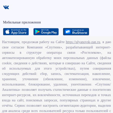
Мобильные приложения
Настоящим, продолжая работу на Сайте
https://ulyanovsk-zan.ru
, я даю
свое согласие Компании «Спутник», разрабатывающей интернет-
О ведомстве
сервисы в структуре оператора связи «Ростелеком», на
автоматизированную обработку моих персональных данных (файлы
Исполнение бюджетных средств
cookie, сведения о действиях, которые я совершаю на Сайте, сведения
Человеческий потенциал
об используемых для этого устройствах), путем совершения
следующих действий: сбор, запись, систематизация, накопление,
Информационная безопасность
хранение, уточнение (обновление, изменение), извлечение,
Перечень нормативно - правовых актов, определяющих полномочия,
использование, блокирование, удаление, уничтожение. «Спутник/
задачи и функции Агентства по развитию человеческого потенциала
Аналитика» позволяет получать статистические данные о посетителях
и трудовых ресурсов Ульяновской области
интернет-ресурсов, их вовлечённости, источниках переходов и точках
Развитие правовой грамотности и правосознания граждан в
входа на сайт, поисковых запросах, популярных страницах и другие
Ульяновской области
отчёты. Сервис позволяет настроить сегментацию аудитории, выделив
для анализа среди всех пользователей ресурса только пользователей с