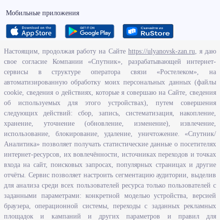
Мобильные приложения
Настоящим, продолжая работу на Сайте
https://ulyanovsk-zan.ru
, я даю
свое согласие Компании «Спутник», разрабатывающей интернет-
О ведомстве
сервисы в структуре оператора связи «Ростелеком», на
автоматизированную обработку моих персональных данных (файлы
Исполнение бюджетных средств
cookie, сведения о действиях, которые я совершаю на Сайте, сведения
Человеческий потенциал
об используемых для этого устройствах), путем совершения
следующих действий: сбор, запись, систематизация, накопление,
Информационная безопасность
хранение, уточнение (обновление, изменение), извлечение,
Перечень нормативно - правовых актов, определяющих полномочия,
использование, блокирование, удаление, уничтожение. «Спутник/
задачи и функции Агентства по развитию человеческого потенциала
Аналитика» позволяет получать статистические данные о посетителях
и трудовых ресурсов Ульяновской области
интернет-ресурсов, их вовлечённости, источниках переходов и точках
Развитие правовой грамотности и правосознания граждан в
входа на сайт, поисковых запросах, популярных страницах и другие
Ульяновской области
отчёты. Сервис позволяет настроить сегментацию аудитории, выделив
для анализа среди всех пользователей ресурса только пользователей с
заданными параметрами: конкретной моделью устройства, версией
Информация
браузера, операционной системы, переходы с заданных рекламных
площадок и кампаний и других параметров и правил для
Законодательство