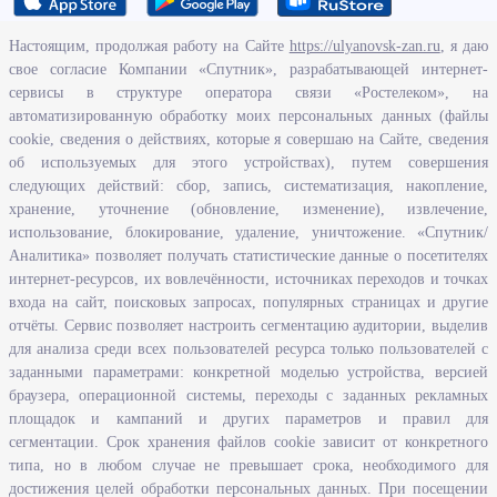
Настоящим, продолжая работу на Сайте
https://ulyanovsk-zan.ru
, я даю
свое согласие Компании «Спутник», разрабатывающей интернет-
О ведомстве
сервисы в структуре оператора связи «Ростелеком», на
автоматизированную обработку моих персональных данных (файлы
Исполнение бюджетных средств
cookie, сведения о действиях, которые я совершаю на Сайте, сведения
Человеческий потенциал
об используемых для этого устройствах), путем совершения
следующих действий: сбор, запись, систематизация, накопление,
Информационная безопасность
хранение, уточнение (обновление, изменение), извлечение,
Перечень нормативно - правовых актов, определяющих полномочия,
использование, блокирование, удаление, уничтожение. «Спутник/
задачи и функции Агентства по развитию человеческого потенциала
Аналитика» позволяет получать статистические данные о посетителях
и трудовых ресурсов Ульяновской области
интернет-ресурсов, их вовлечённости, источниках переходов и точках
Развитие правовой грамотности и правосознания граждан в
входа на сайт, поисковых запросах, популярных страницах и другие
Ульяновской области
отчёты. Сервис позволяет настроить сегментацию аудитории, выделив
для анализа среди всех пользователей ресурса только пользователей с
заданными параметрами: конкретной моделью устройства, версией
Информация
браузера, операционной системы, переходы с заданных рекламных
площадок и кампаний и других параметров и правил для
Законодательство
сегментации. Срок хранения файлов cookie зависит от конкретного
Льготы организациям и индивидуальным предпринимателям
типа, но в любом случае не превышает срока, необходимого для
Иностранная рабочая сила
достижения целей обработки персональных данных. При посещении